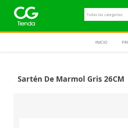
INICIO
PR
M
T
Sartén De Marmol Gris 26CM
T
L
P
E
H