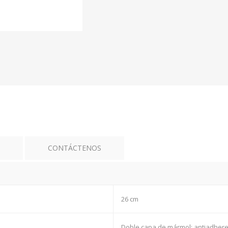
CONTÁCTENOS
26 cm
Doble capa de mármol; antiadheren