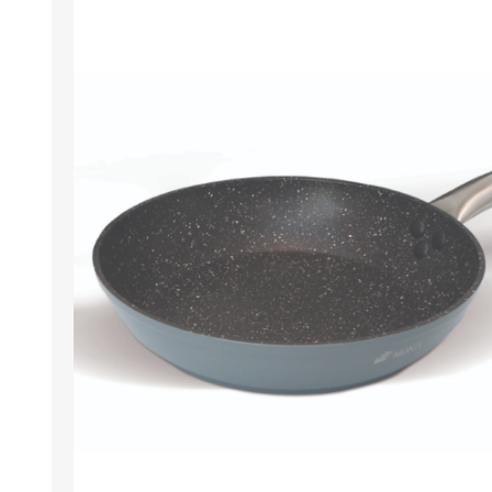
M
A
M