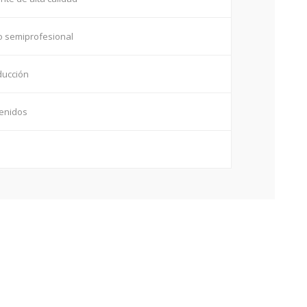
o semiprofesional
ducción
tenidos