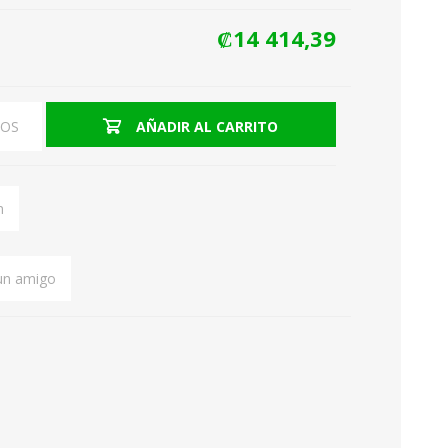
₡14 414,39
Hornos tostadores
EOS
AÑADIR AL CARRITO
Hornos Microondas
n
 un amigo