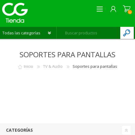
0
REGISTRARME
SOPORTES PARA PANTALLAS
INICIAR SESIÓN
LISTA DE DESEOS
0
Inicio
TV & Audio
Soportes para pantallas
CATEGORÍAS