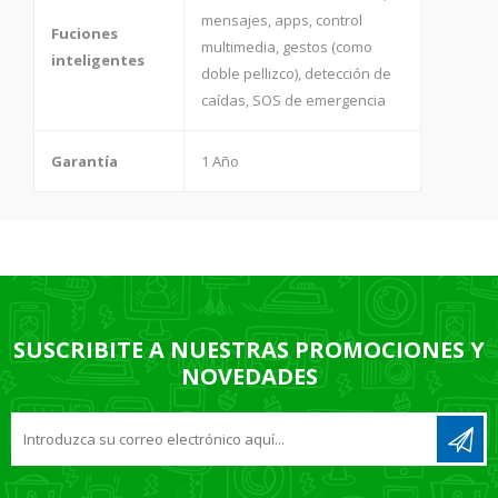
mensajes, apps, control
Fuciones
multimedia, gestos (como
inteligentes
doble pellizco), detección de
caídas, SOS de emergencia
Garantía
1 Año
SUSCRIBITE A NUESTRAS PROMOCIONES Y
NOVEDADES