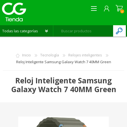
0
REGISTRARME
INICIAR SESIÓN
Inicio
Tecnología
Relojes inteligentes
LISTA DE DESEOS
0
Reloj Inteligente Samsung Galaxy Watch 7 40MM Green
Reloj Inteligente Samsung
Galaxy Watch 7 40MM Green