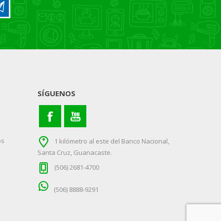
SÍGUENOS
os
1 kilómetro al este del Banco Nacional,
Santa Cruz, Guanacaste.
(506) 2681-4700