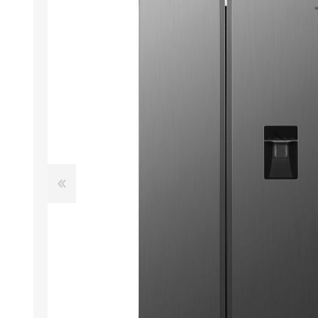
M
A
M