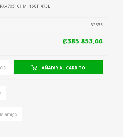
 TRX470510HM, 16CF 473L
52353
Hornos tostadores
₡385 853,66
Hornos Microondas
EOS
AÑADIR AL CARRITO
n
 un amigo