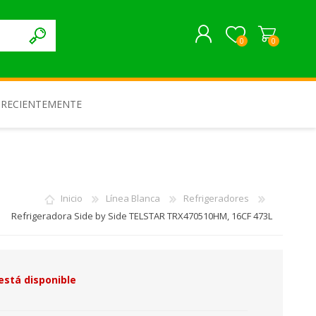
0
0
REGISTRARME
 RECIENTEMENTE
INICIAR SESIÓN
Inicio
Línea Blanca
Refrigeradores
Refrigeradora Side by Side TELSTAR TRX470510HM, 16CF 473L
está disponible