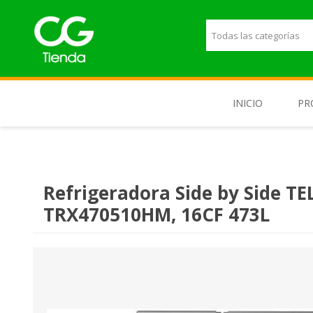
INICIO
PR
M
T
Refrigeradora Side by Side T
T
TRX470510HM, 16CF 473L
L
P
E
H