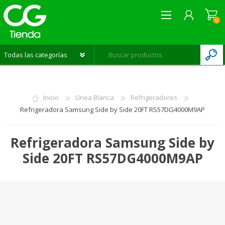
0
REGISTRARME
INICIAR SESIÓN
Inicio
Línea Blanca
Refrigeradores
LISTA DE DESEOS
0
Refrigeradora Samsung Side by Side 20FT RS57DG4000M9AP
Refrigeradora Samsung Side by
Side 20FT RS57DG4000M9AP