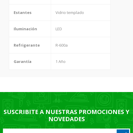
Estantes
Vidrio templado
Iluminación
LED
Refrigerante
R-600a
Garantía
1 Año
SUSCRIBITE A NUESTRAS PROMOCIONES Y
NOVEDADES