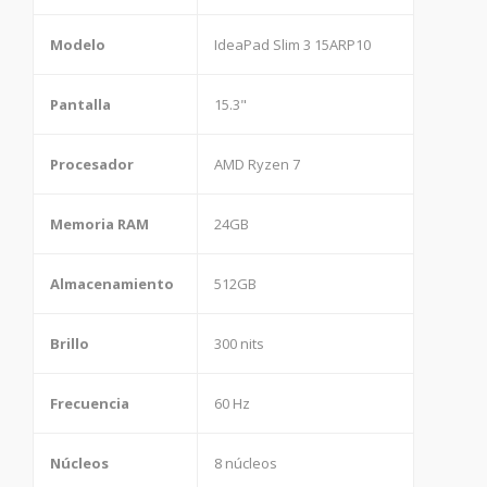
Modelo
IdeaPad Slim 3 15ARP10
Pantalla
15.3"
Procesador
AMD Ryzen 7
Memoria RAM
24GB
Almacenamiento
512GB
Brillo
300 nits
Frecuencia
60 Hz
Núcleos
8 núcleos