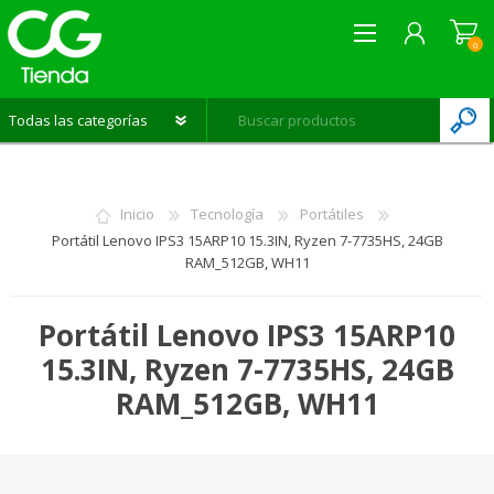
0
REGISTRARME
INICIAR SESIÓN
Inicio
Tecnología
Portátiles
LISTA DE DESEOS
0
Portátil Lenovo IPS3 15ARP10 15.3IN, Ryzen 7-7735HS, 24GB
RAM_512GB, WH11
Portátil Lenovo IPS3 15ARP10
15.3IN, Ryzen 7-7735HS, 24GB
RAM_512GB, WH11