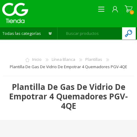
0
REGISTRARME
INICIAR SESIÓN
Inicio
Línea Blanca
Plantillas
LISTA DE DESEOS
0
Plantilla De Gas De Vidrio De Empotrar 4 Quemadores PGV-4QE
Plantilla De Gas De Vidrio De
Empotrar 4 Quemadores PGV-
4QE