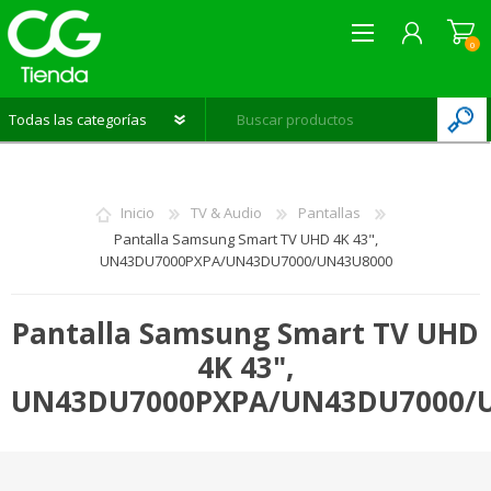
0
REGISTRARME
INICIAR SESIÓN
Inicio
TV & Audio
Pantallas
LISTA DE DESEOS
0
Pantalla Samsung Smart TV UHD 4K 43",
UN43DU7000PXPA/UN43DU7000/UN43U8000
Pantalla Samsung Smart TV UHD
4K 43",
UN43DU7000PXPA/UN43DU7000/