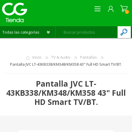
0
REGISTRARME
INICIAR SESIÓN
Inicio
TV & Audio
Pantallas
LISTA DE DESEOS
0
Pantalla JVC LT-43KB338/KM348/KM358 43" Full HD Smart TV/BT.
Pantalla JVC LT-
43KB338/KM348/KM358 43" Full
HD Smart TV/BT.