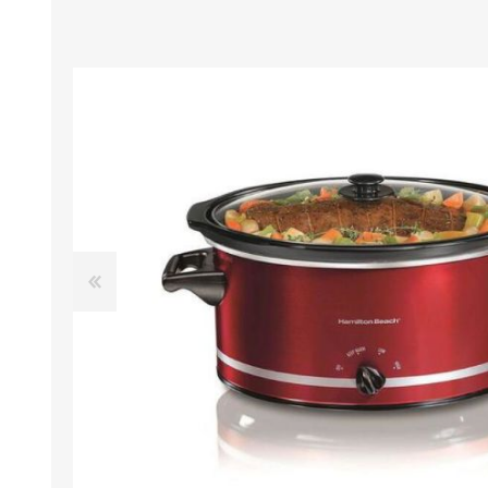
M
A
M