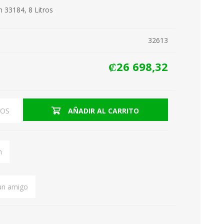
 33184, 8 Litros
32613
Hornos tostadores
₡26 698,32
Hornos Microondas
EOS
AÑADIR AL CARRITO
n
 un amigo