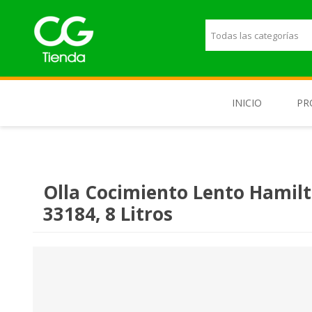
INICIO
PR
M
T
Olla Cocimiento Lento Hamil
T
33184, 8 Litros
L
P
E
H