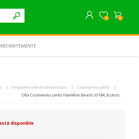
0
0
REGISTRARME
 RECIENTEMENTE
INICIAR SESIÓN
o
Pequeños electrodomésticos
Cocimiento Lento
Olla Cocimiento Lento Hamilton Beach 33184, 8 Litros
está disponible