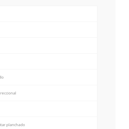
llo
ireccional
litar planchado