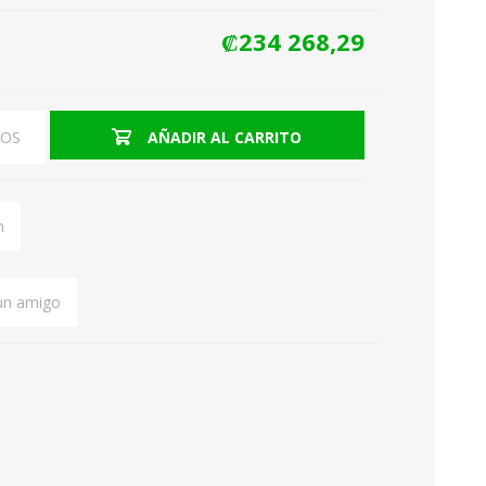
₡234 268,29
Hornos tostadores
EOS
AÑADIR AL CARRITO
Hornos Microondas
n
 un amigo