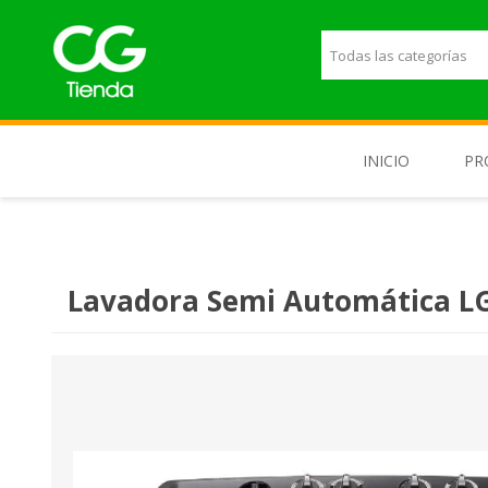
INICIO
PR
M
T
Lavadora Semi Automática 
T
L
P
E
H