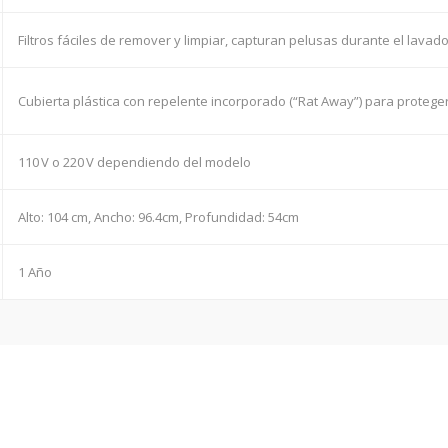
Filtros fáciles de remover y limpiar, capturan pelusas durante el lavad
Cubierta plástica con repelente incorporado (“Rat Away”) para protege
110 V o 220 V dependiendo del modelo
Alto: 104 cm, Ancho: 96.4cm, Profundidad: 54cm
1 Año