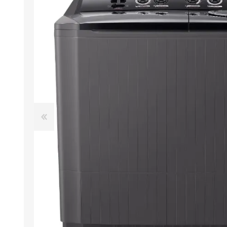
M
A
M