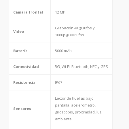
Cámara frontal
12 MP
Grabación 4K@30fps y
Video
1080p@30/60fps
Batería
5000 mAh
Conectividad
5G, Wi-Fi, Bluetooth, NFC y GPS
Resistencia
IP67
Lector de huellas bajo
pantalla, acelerómetro,
Sensores
giroscopio, proximidad, luz
ambiente