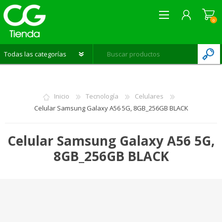
0
REGISTRARME
INICIAR SESIÓN
Inicio
Tecnología
Celulares
LISTA DE DESEOS
0
Celular Samsung Galaxy A56 5G, 8GB_256GB BLACK
Celular Samsung Galaxy A56 5G,
8GB_256GB BLACK