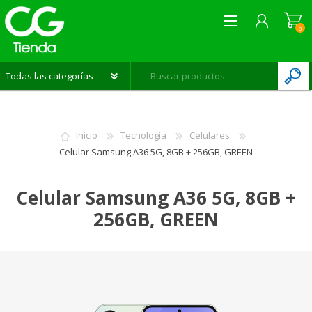
0
REGISTRARME
INICIAR SESIÓN
Inicio
Tecnología
Celulares
LISTA DE DESEOS
0
Celular Samsung A36 5G, 8GB + 256GB, GREEN
Celular Samsung A36 5G, 8GB +
256GB, GREEN